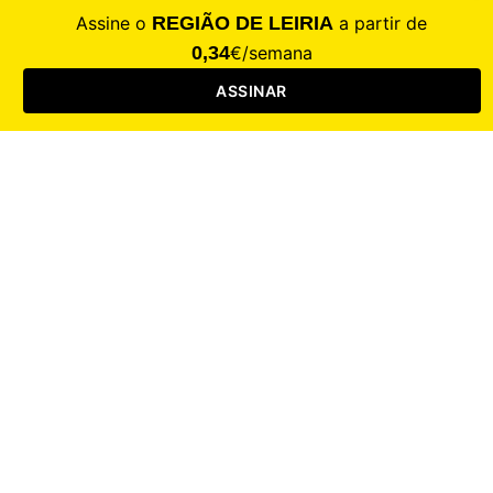
CALAMIDADE
Saúde
Desporto
Mercado
Cultura
Sociedade
Opinião
Revistas
RL Iniciativas
RL+65
RL Escolas