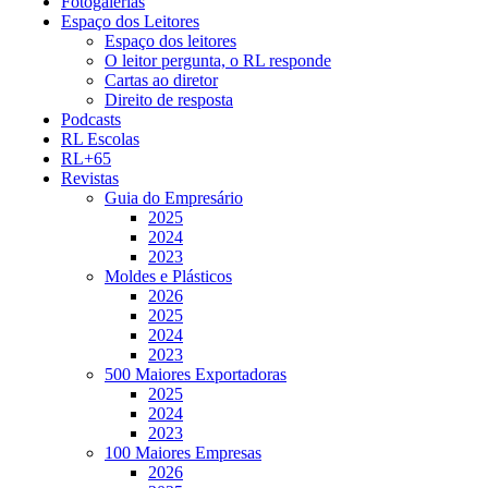
Fotogalerias
Espaço dos Leitores
Espaço dos leitores
O leitor pergunta, o RL responde
Cartas ao diretor
Direito de resposta
Podcasts
RL Escolas
RL+65
Revistas
Guia do Empresário
2025
2024
2023
Moldes e Plásticos
2026
2025
2024
2023
500 Maiores Exportadoras
2025
2024
2023
100 Maiores Empresas
2026