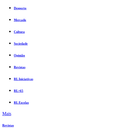
Desporto
Mercado
Cultura
Sociedade
Opinião
Revistas
RL Iniciativas
RL+65
RL Escolas
Mais
Revistas