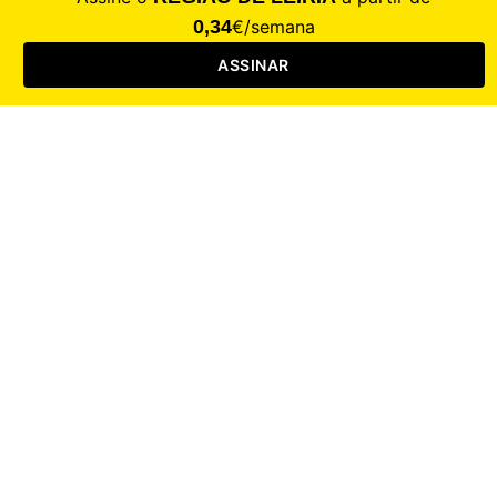
Saúde
Desporto
Mercado
Cultura
Sociedade
Opinião
Revistas
RL Iniciativas
RL+65
RL Escolas
Mais