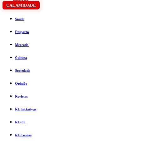
CALAMIDADE
Saúde
Desporto
Mercado
Cultura
Sociedade
Opinião
Revistas
RL Iniciativas
RL+65
RL Escolas