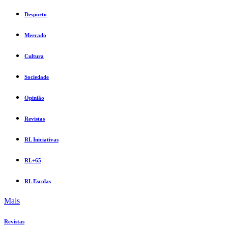
Desporto
Mercado
Cultura
Sociedade
Opinião
Revistas
RL Iniciativas
RL+65
RL Escolas
Mais
Revistas