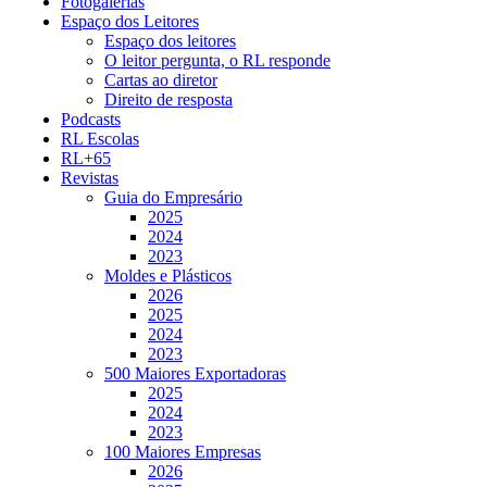
Fotogalerias
Espaço dos Leitores
Espaço dos leitores
O leitor pergunta, o RL responde
Cartas ao diretor
Direito de resposta
Podcasts
RL Escolas
RL+65
Revistas
Guia do Empresário
2025
2024
2023
Moldes e Plásticos
2026
2025
2024
2023
500 Maiores Exportadoras
2025
2024
2023
100 Maiores Empresas
2026