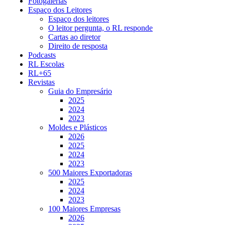
Fotogalerias
Espaço dos Leitores
Espaço dos leitores
O leitor pergunta, o RL responde
Cartas ao diretor
Direito de resposta
Podcasts
RL Escolas
RL+65
Revistas
Guia do Empresário
2025
2024
2023
Moldes e Plásticos
2026
2025
2024
2023
500 Maiores Exportadoras
2025
2024
2023
100 Maiores Empresas
2026