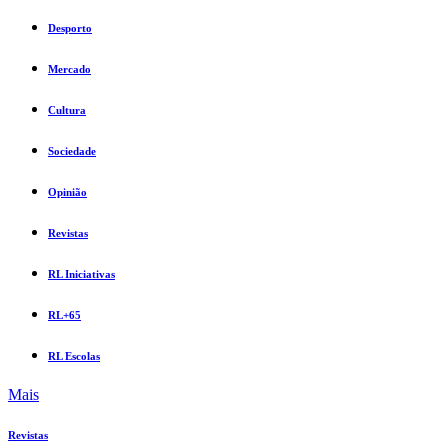
Desporto
Mercado
Cultura
Sociedade
Opinião
Revistas
RL Iniciativas
RL+65
RL Escolas
Mais
Revistas