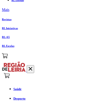
RL Escolas
Mais
Revistas
RL Iniciativas
RL+65
RL Escolas
Saúde
Desporto