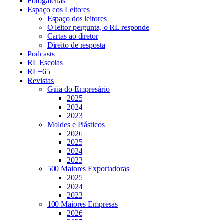
Fotogalerias
Espaço dos Leitores
Espaço dos leitores
O leitor pergunta, o RL responde
Cartas ao diretor
Direito de resposta
Podcasts
RL Escolas
RL+65
Revistas
Guia do Empresário
2025
2024
2023
Moldes e Plásticos
2026
2025
2024
2023
500 Maiores Exportadoras
2025
2024
2023
100 Maiores Empresas
2026