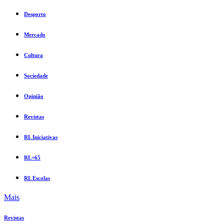
Desporto
Mercado
Cultura
Sociedade
Opinião
Revistas
RL Iniciativas
RL+65
RL Escolas
Mais
Revistas