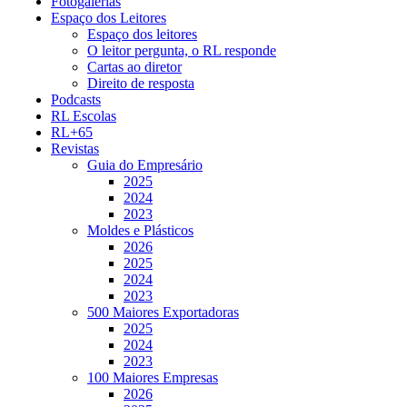
Fotogalerias
Espaço dos Leitores
Espaço dos leitores
O leitor pergunta, o RL responde
Cartas ao diretor
Direito de resposta
Podcasts
RL Escolas
RL+65
Revistas
Guia do Empresário
2025
2024
2023
Moldes e Plásticos
2026
2025
2024
2023
500 Maiores Exportadoras
2025
2024
2023
100 Maiores Empresas
2026