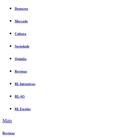
Desporto
Mercado
Cultura
Sociedade
Opinião
Revistas
RL Iniciativas
RL+65
RL Escolas
Mais
Revistas