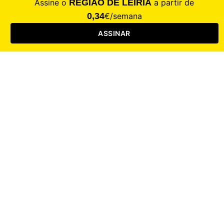
Saúde
Desporto
Mercado
Cultura
Sociedade
Opinião
Revistas
RL Iniciativas
RL+65
RL Escolas
Mais