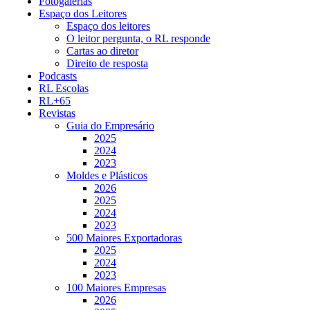
Fotogalerias
Espaço dos Leitores
Espaço dos leitores
O leitor pergunta, o RL responde
Cartas ao diretor
Direito de resposta
Podcasts
RL Escolas
RL+65
Revistas
Guia do Empresário
2025
2024
2023
Moldes e Plásticos
2026
2025
2024
2023
500 Maiores Exportadoras
2025
2024
2023
100 Maiores Empresas
2026