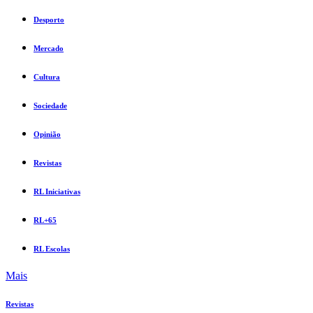
Desporto
Mercado
Cultura
Sociedade
Opinião
Revistas
RL Iniciativas
RL+65
RL Escolas
Mais
Revistas