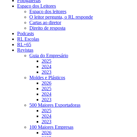
Fotogalerias
Espaço dos Leitores
Espaço dos leitores
O leitor pergunta, o RL responde
Cartas ao diretor
Direito de resposta
Podcasts
RL Escolas
RL+65
Revistas
Guia do Empresário
2025
2024
2023
Moldes e Plásticos
2026
2025
2024
2023
500 Maiores Exportadoras
2025
2024
2023
100 Maiores Empresas
2026