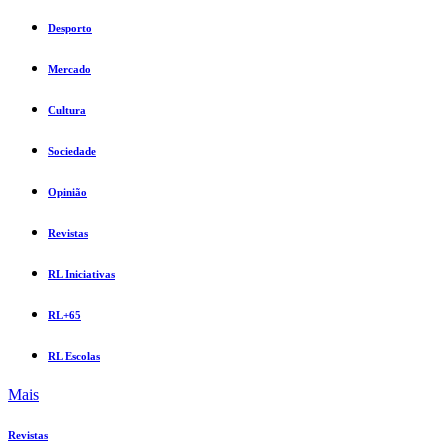
Desporto
Mercado
Cultura
Sociedade
Opinião
Revistas
RL Iniciativas
RL+65
RL Escolas
Mais
Revistas