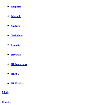
Desporto
Mercado
Cultura
Sociedade
Opinião
Revistas
RL Iniciativas
RL+65
RL Escolas
Mais
Revistas