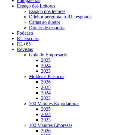
Fotogalerias
Espaço dos Leitores
Espaço dos leitores
O leitor pergunta, o RL responde
Cartas ao diretor
Direito de resposta
Podcasts
RL Escolas
RL+65
Revistas
Guia do Empresário
2025
2024
2023
Moldes e Plásticos
2026
2025
2024
2023
500 Maiores Exportadoras
2025
2024
2023
100 Maiores Empresas
2026