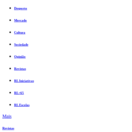
Desporto
Mercado
Cultura
Sociedade
Opinião
Revistas
RL Iniciativas
RL+65
RL Escolas
Mais
Revistas