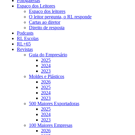
Fotogalerias
Espaço dos Leitores
Espaço dos leitores
O leitor pergunta, o RL responde
Cartas ao diretor
Direito de resposta
Podcasts
RL Escolas
RL+65
Revistas
Guia do Empresário
2025
2024
2023
Moldes e Plásticos
2026
2025
2024
2023
500 Maiores Exportadoras
2025
2024
2023
100 Maiores Empresas
2026