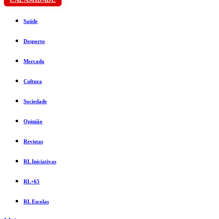
Saúde
Desporto
Mercado
Cultura
Sociedade
Opinião
Revistas
RL Iniciativas
RL+65
RL Escolas