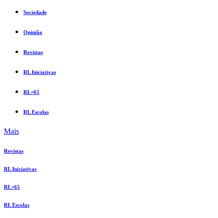
Sociedade
Opinião
Revistas
RL Iniciativas
RL+65
RL Escolas
Mais
Revistas
RL Iniciativas
RL+65
RL Escolas