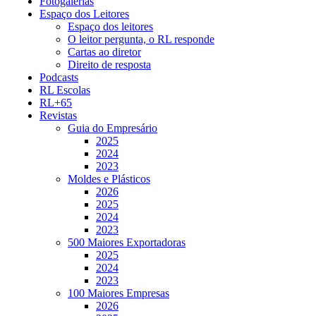
Fotogalerias
Espaço dos Leitores
Espaço dos leitores
O leitor pergunta, o RL responde
Cartas ao diretor
Direito de resposta
Podcasts
RL Escolas
RL+65
Revistas
Guia do Empresário
2025
2024
2023
Moldes e Plásticos
2026
2025
2024
2023
500 Maiores Exportadoras
2025
2024
2023
100 Maiores Empresas
2026