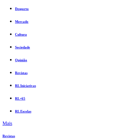
Desporto
Mercado
Cultura
Sociedade
Opinião
Revistas
RL Iniciativas
RL+65
RL Escolas
Mais
Revistas