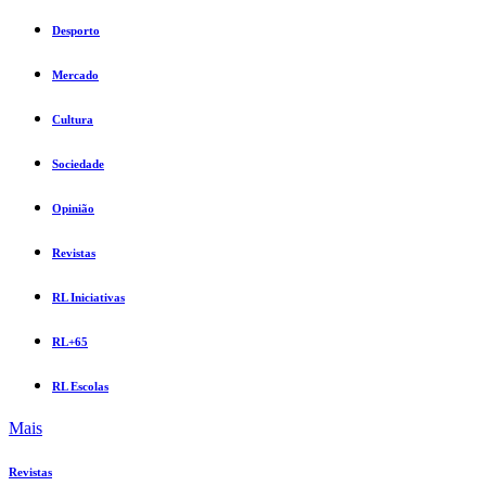
Desporto
Mercado
Cultura
Sociedade
Opinião
Revistas
RL Iniciativas
RL+65
RL Escolas
Mais
Revistas