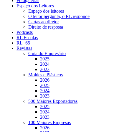
Fotogalerias
Espaço dos Leitores
Espaço dos leitores
O leitor pergunta, o RL responde
Cartas ao diretor
Direito de resposta
Podcasts
RL Escolas
RL+65
Revistas
Guia do Empresário
2025
2024
2023
Moldes e Plásticos
2026
2025
2024
2023
500 Maiores Exportadoras
2025
2024
2023
100 Maiores Empresas
2026