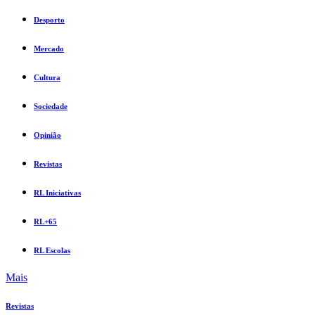
Desporto
Mercado
Cultura
Sociedade
Opinião
Revistas
RL Iniciativas
RL+65
RL Escolas
Mais
Revistas