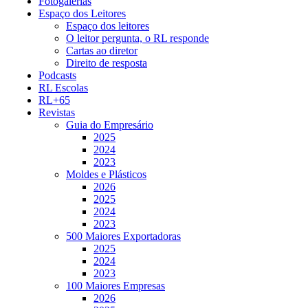
Fotogalerias
Espaço dos Leitores
Espaço dos leitores
O leitor pergunta, o RL responde
Cartas ao diretor
Direito de resposta
Podcasts
RL Escolas
RL+65
Revistas
Guia do Empresário
2025
2024
2023
Moldes e Plásticos
2026
2025
2024
2023
500 Maiores Exportadoras
2025
2024
2023
100 Maiores Empresas
2026