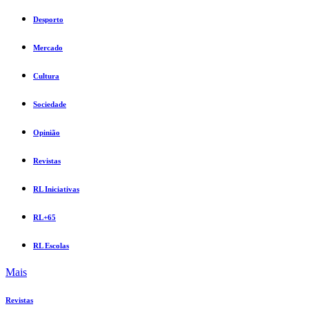
Desporto
Mercado
Cultura
Sociedade
Opinião
Revistas
RL Iniciativas
RL+65
RL Escolas
Mais
Revistas