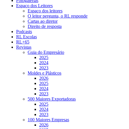
Fotogalerias
Espaço dos Leitores
Espaço dos leitores
O leitor pergunta, o RL responde
Cartas ao diretor
Direito de resposta
Podcasts
RL Escolas
RL+65
Revistas
Guia do Empresário
2025
2024
2023
Moldes e Plásticos
2026
2025
2024
2023
500 Maiores Exportadoras
2025
2024
2023
100 Maiores Empresas
2026