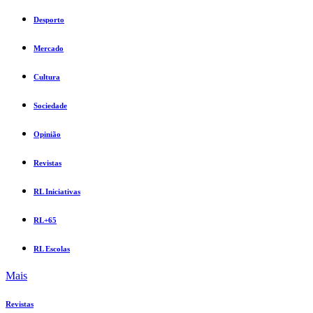
Desporto
Mercado
Cultura
Sociedade
Opinião
Revistas
RL Iniciativas
RL+65
RL Escolas
Mais
Revistas