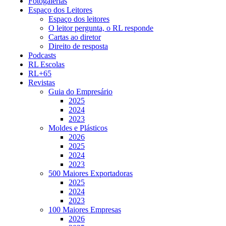
Fotogalerias
Espaço dos Leitores
Espaço dos leitores
O leitor pergunta, o RL responde
Cartas ao diretor
Direito de resposta
Podcasts
RL Escolas
RL+65
Revistas
Guia do Empresário
2025
2024
2023
Moldes e Plásticos
2026
2025
2024
2023
500 Maiores Exportadoras
2025
2024
2023
100 Maiores Empresas
2026