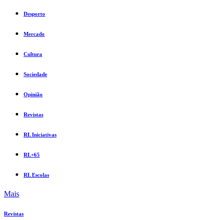
Desporto
Mercado
Cultura
Sociedade
Opinião
Revistas
RL Iniciativas
RL+65
RL Escolas
Mais
Revistas