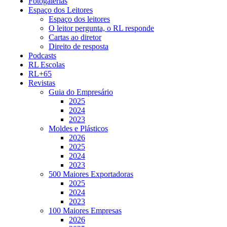
Fotogalerias
Espaço dos Leitores
Espaço dos leitores
O leitor pergunta, o RL responde
Cartas ao diretor
Direito de resposta
Podcasts
RL Escolas
RL+65
Revistas
Guia do Empresário
2025
2024
2023
Moldes e Plásticos
2026
2025
2024
2023
500 Maiores Exportadoras
2025
2024
2023
100 Maiores Empresas
2026