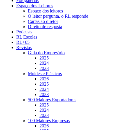
Fotogalerias
Espaço dos Leitores
Espaço dos leitores
O leitor pergunta, o RL responde
Cartas ao diretor
Direito de resposta
Podcasts
RL Escolas
RL+65
Revistas
Guia do Empresário
2025
2024
2023
Moldes e Plásticos
2026
2025
2024
2023
500 Maiores Exportadoras
2025
2024
2023
100 Maiores Empresas
2026