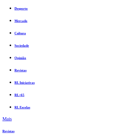
Desporto
Mercado
Cultura
Sociedade
Opinião
Revistas
RL Iniciativas
RL+65
RL Escolas
Mais
Revistas