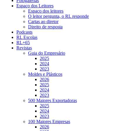
Fotogalerias
Espaço dos Leitores
Espaço dos leitores
O leitor pergunta, o RL responde
Cartas ao diretor
Direito de resposta
Podcasts
RL Escolas
RL+65
Revistas
Guia do Empresário
2025
2024
2023
Moldes e Plásticos
2026
2025
2024
2023
500 Maiores Exportadoras
2025
2024
2023
100 Maiores Empresas
2026