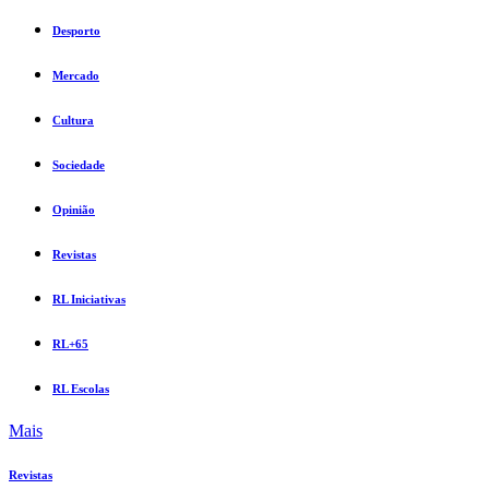
Desporto
Mercado
Cultura
Sociedade
Opinião
Revistas
RL Iniciativas
RL+65
RL Escolas
Mais
Revistas