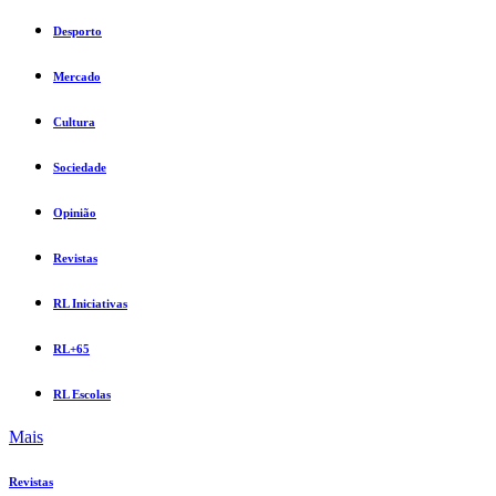
Desporto
Mercado
Cultura
Sociedade
Opinião
Revistas
RL Iniciativas
RL+65
RL Escolas
Mais
Revistas