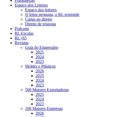
Fotogalerias
Espaço dos Leitores
Espaço dos leitores
O leitor pergunta, o RL responde
Cartas ao diretor
Direito de resposta
Podcasts
RL Escolas
RL+65
Revistas
Guia do Empresário
2025
2024
2023
Moldes e Plásticos
2026
2025
2024
2023
500 Maiores Exportadoras
2025
2024
2023
100 Maiores Empresas
2026