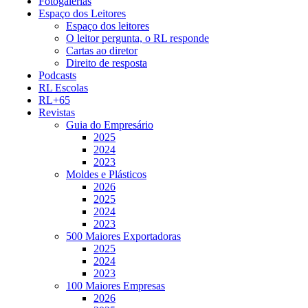
Fotogalerias
Espaço dos Leitores
Espaço dos leitores
O leitor pergunta, o RL responde
Cartas ao diretor
Direito de resposta
Podcasts
RL Escolas
RL+65
Revistas
Guia do Empresário
2025
2024
2023
Moldes e Plásticos
2026
2025
2024
2023
500 Maiores Exportadoras
2025
2024
2023
100 Maiores Empresas
2026