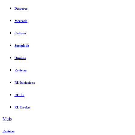
Desporto
Mercado
Cultura
Sociedade
Opinião
Revistas
RL Iniciativas
RL+65
RL Escolas
Mais
Revistas