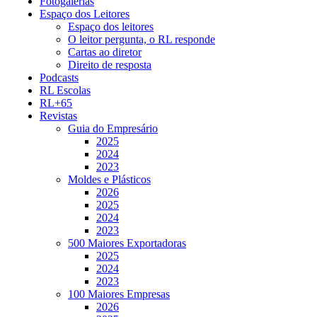
Fotogalerias
Espaço dos Leitores
Espaço dos leitores
O leitor pergunta, o RL responde
Cartas ao diretor
Direito de resposta
Podcasts
RL Escolas
RL+65
Revistas
Guia do Empresário
2025
2024
2023
Moldes e Plásticos
2026
2025
2024
2023
500 Maiores Exportadoras
2025
2024
2023
100 Maiores Empresas
2026