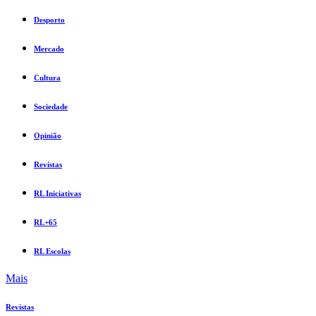
Desporto
Mercado
Cultura
Sociedade
Opinião
Revistas
RL Iniciativas
RL+65
RL Escolas
Mais
Revistas