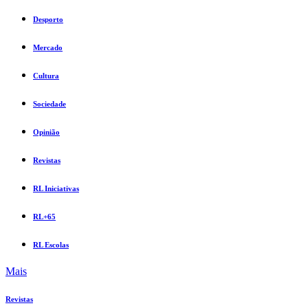
Desporto
Mercado
Cultura
Sociedade
Opinião
Revistas
RL Iniciativas
RL+65
RL Escolas
Mais
Revistas