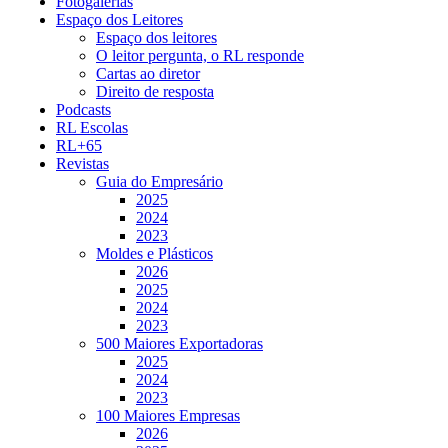
Fotogalerias
Espaço dos Leitores
Espaço dos leitores
O leitor pergunta, o RL responde
Cartas ao diretor
Direito de resposta
Podcasts
RL Escolas
RL+65
Revistas
Guia do Empresário
2025
2024
2023
Moldes e Plásticos
2026
2025
2024
2023
500 Maiores Exportadoras
2025
2024
2023
100 Maiores Empresas
2026