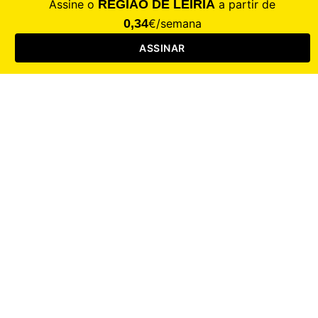
Saúde
Desporto
Mercado
Cultura
Sociedade
Opinião
Revistas
RL Iniciativas
RL+65
RL Escolas
Mais