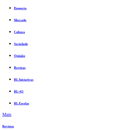
Desporto
Mercado
Cultura
Sociedade
Opinião
Revistas
RL Iniciativas
RL+65
RL Escolas
Mais
Revistas