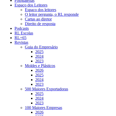
Fotogalerias
Espaço dos Leitores
Espaço dos leitores
O leitor pergunta, o RL responde
Cartas ao diretor
Direito de resposta
Podcasts
RL Escolas
RL+65
Revistas
Guia do Empresário
2025
2024
2023
Moldes e Plásticos
2026
2025
2024
2023
500 Maiores Exportadoras
2025
2024
2023
100 Maiores Empresas
2026