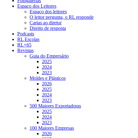
Fotogalerias
Espaço dos Leitores
Espaço dos leitores
O leitor pergunta, o RL responde
Cartas ao diretor
Direito de resposta
Podcasts
RL Escolas
RL+65
Revistas
Guia do Empresário
2025
2024
2023
Moldes e Plásticos
2026
2025
2024
2023
500 Maiores Exportadoras
2025
2024
2023
100 Maiores Empresas
2026