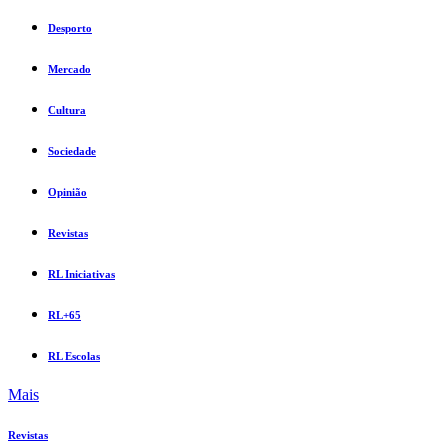
Desporto
Mercado
Cultura
Sociedade
Opinião
Revistas
RL Iniciativas
RL+65
RL Escolas
Mais
Revistas