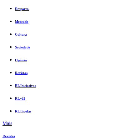
Desporto
Mercado
Cultura
Sociedade
Opinião
Revistas
RL Iniciativas
RL+65
RL Escolas
Mais
Revistas