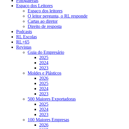
Fotogalerias
Espaço dos Leitores
Espaço dos leitores
O leitor pergunta, o RL responde
Cartas ao diretor
Direito de resposta
Podcasts
RL Escolas
RL+65
Revistas
Guia do Empresário
2025
2024
2023
Moldes e Plásticos
2026
2025
2024
2023
500 Maiores Exportadoras
2025
2024
2023
100 Maiores Empresas
2026