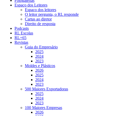
Fotogalerias
Espaço dos Leitores
Espaço dos leitores
O leitor pergunta, o RL responde
Cartas ao diretor
Direito de resposta
Podcasts
RL Escolas
RL+65
Revistas
Guia do Empresário
2025
2024
2023
Moldes e Plásticos
2026
2025
2024
2023
500 Maiores Exportadoras
2025
2024
2023
100 Maiores Empresas
2026