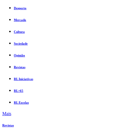
Desporto
Mercado
Cultura
Sociedade
Opinião
Revistas
RL Iniciativas
RL+65
RL Escolas
Mais
Revistas