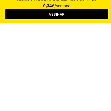
Saúde
Desporto
Mercado
Cultura
Sociedade
Opinião
Revistas
RL Iniciativas
RL+65
RL Escolas
Mais