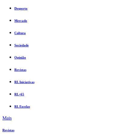
Desporto
Mercado
Cultura
Sociedade
Opinião
Revistas
RL Iniciativas
RL+65
RL Escolas
Mais
Revistas