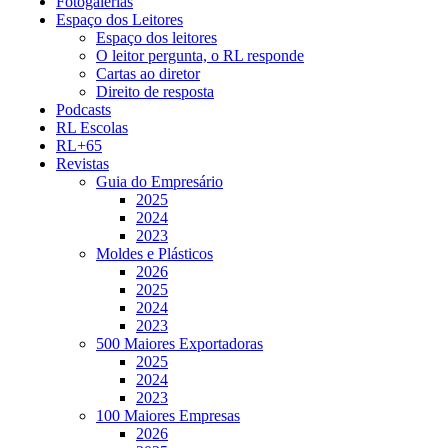
Fotogalerias
Espaço dos Leitores
Espaço dos leitores
O leitor pergunta, o RL responde
Cartas ao diretor
Direito de resposta
Podcasts
RL Escolas
RL+65
Revistas
Guia do Empresário
2025
2024
2023
Moldes e Plásticos
2026
2025
2024
2023
500 Maiores Exportadoras
2025
2024
2023
100 Maiores Empresas
2026