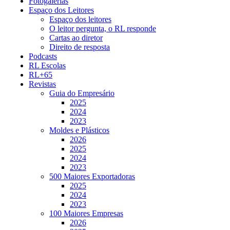
Fotogalerias
Espaço dos Leitores
Espaço dos leitores
O leitor pergunta, o RL responde
Cartas ao diretor
Direito de resposta
Podcasts
RL Escolas
RL+65
Revistas
Guia do Empresário
2025
2024
2023
Moldes e Plásticos
2026
2025
2024
2023
500 Maiores Exportadoras
2025
2024
2023
100 Maiores Empresas
2026