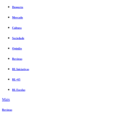
Desporto
Mercado
Cultura
Sociedade
Opinião
Revistas
RL Iniciativas
RL+65
RL Escolas
Mais
Revistas