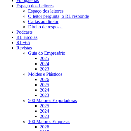
Fotogalerias
Espaço dos Leitores
Espaço dos leitores
O leitor pergunta, o RL responde
Cartas ao diretor
Direito de resposta
Podcasts
RL Escolas
RL+65
Revistas
Guia do Empresário
2025
2024
2023
Moldes e Plásticos
2026
2025
2024
2023
500 Maiores Exportadoras
2025
2024
2023
100 Maiores Empresas
2026