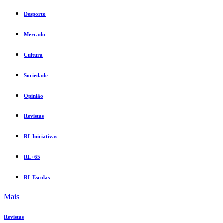
Desporto
Mercado
Cultura
Sociedade
Opinião
Revistas
RL Iniciativas
RL+65
RL Escolas
Mais
Revistas