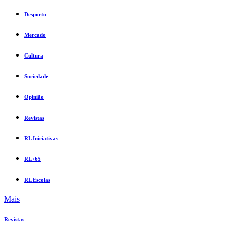
Desporto
Mercado
Cultura
Sociedade
Opinião
Revistas
RL Iniciativas
RL+65
RL Escolas
Mais
Revistas