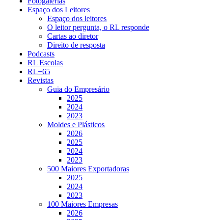
Fotogalerias
Espaço dos Leitores
Espaço dos leitores
O leitor pergunta, o RL responde
Cartas ao diretor
Direito de resposta
Podcasts
RL Escolas
RL+65
Revistas
Guia do Empresário
2025
2024
2023
Moldes e Plásticos
2026
2025
2024
2023
500 Maiores Exportadoras
2025
2024
2023
100 Maiores Empresas
2026