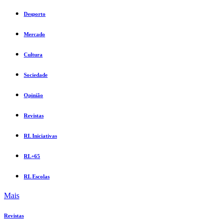
Desporto
Mercado
Cultura
Sociedade
Opinião
Revistas
RL Iniciativas
RL+65
RL Escolas
Mais
Revistas