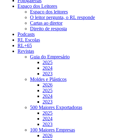
Fotogalerias
Espaço dos Leitores
Espaço dos leitores
O leitor pergunta, o RL responde
Cartas ao diretor
Direito de resposta
Podcasts
RL Escolas
RL+65
Revistas
Guia do Empresário
2025
2024
2023
Moldes e Plásticos
2026
2025
2024
2023
500 Maiores Exportadoras
2025
2024
2023
100 Maiores Empresas
2026