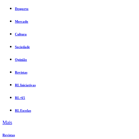
Desporto
Mercado
Cultura
Sociedade
Opinião
Revistas
RL Iniciativas
RL+65
RL Escolas
Mais
Revistas