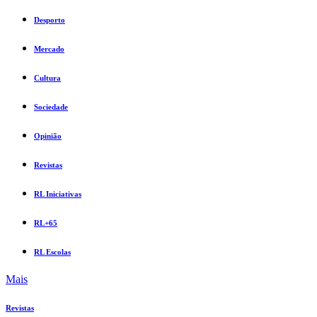
Desporto
Mercado
Cultura
Sociedade
Opinião
Revistas
RL Iniciativas
RL+65
RL Escolas
Mais
Revistas