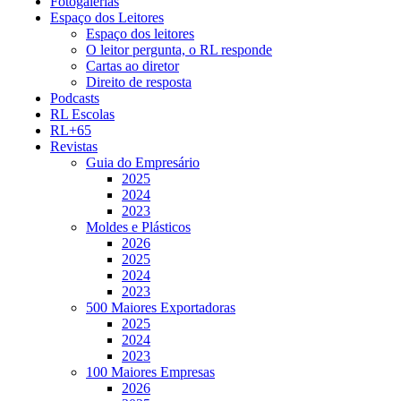
Fotogalerias
Espaço dos Leitores
Espaço dos leitores
O leitor pergunta, o RL responde
Cartas ao diretor
Direito de resposta
Podcasts
RL Escolas
RL+65
Revistas
Guia do Empresário
2025
2024
2023
Moldes e Plásticos
2026
2025
2024
2023
500 Maiores Exportadoras
2025
2024
2023
100 Maiores Empresas
2026