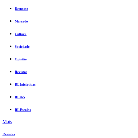
Desporto
Mercado
Cultura
Sociedade
Opinião
Revistas
RL Iniciativas
RL+65
RL Escolas
Mais
Revistas