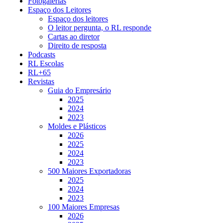
Fotogalerias
Espaço dos Leitores
Espaço dos leitores
O leitor pergunta, o RL responde
Cartas ao diretor
Direito de resposta
Podcasts
RL Escolas
RL+65
Revistas
Guia do Empresário
2025
2024
2023
Moldes e Plásticos
2026
2025
2024
2023
500 Maiores Exportadoras
2025
2024
2023
100 Maiores Empresas
2026