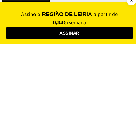
CALAMIDADE
Saúde
Desporto
Mercado
Cultura
Sociedade
Opinião
Revistas
RL Iniciativas
RL+65