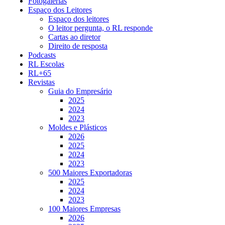
Fotogalerias
Espaço dos Leitores
Espaço dos leitores
O leitor pergunta, o RL responde
Cartas ao diretor
Direito de resposta
Podcasts
RL Escolas
RL+65
Revistas
Guia do Empresário
2025
2024
2023
Moldes e Plásticos
2026
2025
2024
2023
500 Maiores Exportadoras
2025
2024
2023
100 Maiores Empresas
2026