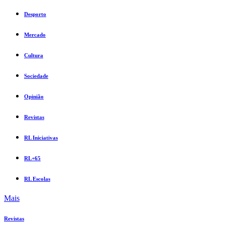
Desporto
Mercado
Cultura
Sociedade
Opinião
Revistas
RL Iniciativas
RL+65
RL Escolas
Mais
Revistas