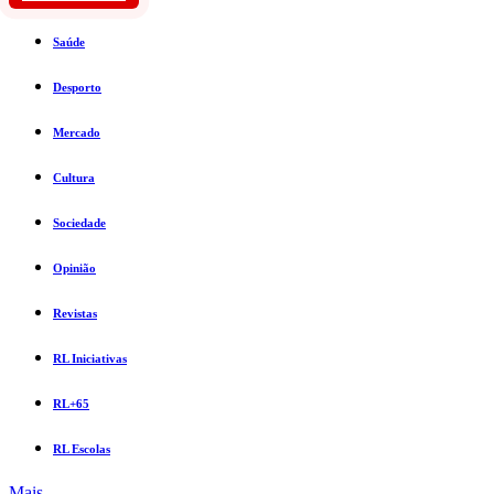
Saúde
Desporto
Mercado
Cultura
Sociedade
Opinião
Revistas
RL Iniciativas
RL+65
RL Escolas
Mais