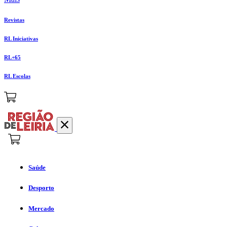
Revistas
RL Iniciativas
RL+65
RL Escolas
Saúde
Desporto
Mercado