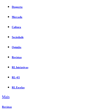
Desporto
Mercado
Cultura
Sociedade
Opinião
Revistas
RL Iniciativas
RL+65
RL Escolas
Mais
Revistas