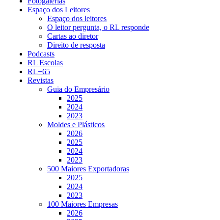
Fotogalerias
Espaço dos Leitores
Espaço dos leitores
O leitor pergunta, o RL responde
Cartas ao diretor
Direito de resposta
Podcasts
RL Escolas
RL+65
Revistas
Guia do Empresário
2025
2024
2023
Moldes e Plásticos
2026
2025
2024
2023
500 Maiores Exportadoras
2025
2024
2023
100 Maiores Empresas
2026