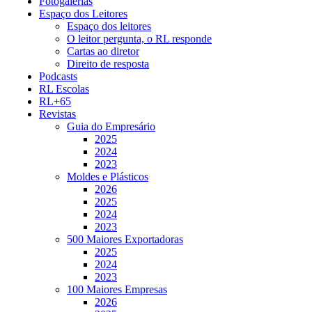
Fotogalerias
Espaço dos Leitores
Espaço dos leitores
O leitor pergunta, o RL responde
Cartas ao diretor
Direito de resposta
Podcasts
RL Escolas
RL+65
Revistas
Guia do Empresário
2025
2024
2023
Moldes e Plásticos
2026
2025
2024
2023
500 Maiores Exportadoras
2025
2024
2023
100 Maiores Empresas
2026