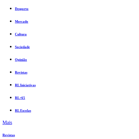
Desporto
Mercado
Cultura
Sociedade
Opinião
Revistas
RL Iniciativas
RL+65
RL Escolas
Mais
Revistas