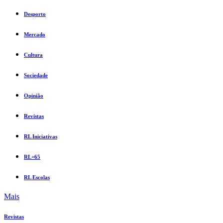
Desporto
Mercado
Cultura
Sociedade
Opinião
Revistas
RL Iniciativas
RL+65
RL Escolas
Mais
Revistas