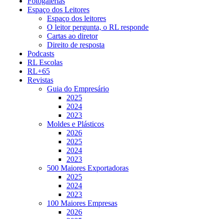
Fotogalerias
Espaço dos Leitores
Espaço dos leitores
O leitor pergunta, o RL responde
Cartas ao diretor
Direito de resposta
Podcasts
RL Escolas
RL+65
Revistas
Guia do Empresário
2025
2024
2023
Moldes e Plásticos
2026
2025
2024
2023
500 Maiores Exportadoras
2025
2024
2023
100 Maiores Empresas
2026