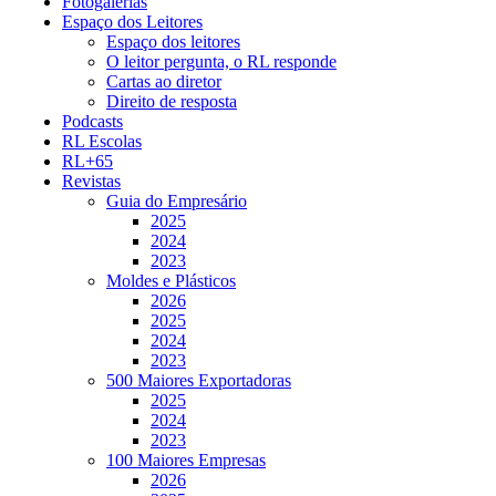
Fotogalerias
Espaço dos Leitores
Espaço dos leitores
O leitor pergunta, o RL responde
Cartas ao diretor
Direito de resposta
Podcasts
RL Escolas
RL+65
Revistas
Guia do Empresário
2025
2024
2023
Moldes e Plásticos
2026
2025
2024
2023
500 Maiores Exportadoras
2025
2024
2023
100 Maiores Empresas
2026