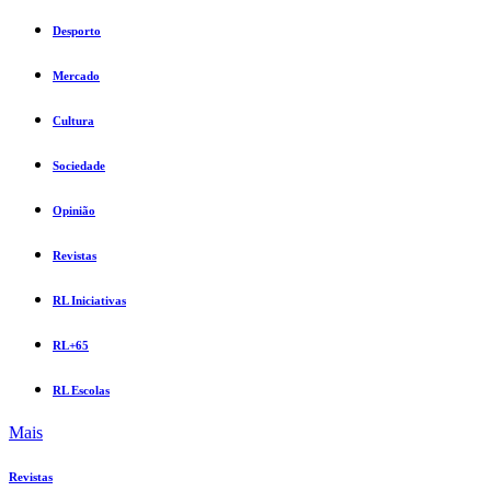
Desporto
Mercado
Cultura
Sociedade
Opinião
Revistas
RL Iniciativas
RL+65
RL Escolas
Mais
Revistas