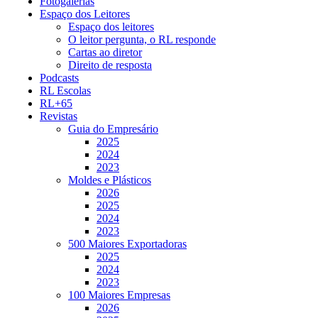
Fotogalerias
Espaço dos Leitores
Espaço dos leitores
O leitor pergunta, o RL responde
Cartas ao diretor
Direito de resposta
Podcasts
RL Escolas
RL+65
Revistas
Guia do Empresário
2025
2024
2023
Moldes e Plásticos
2026
2025
2024
2023
500 Maiores Exportadoras
2025
2024
2023
100 Maiores Empresas
2026