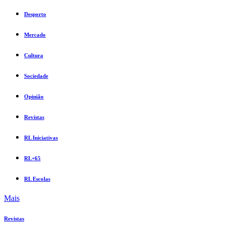
Desporto
Mercado
Cultura
Sociedade
Opinião
Revistas
RL Iniciativas
RL+65
RL Escolas
Mais
Revistas